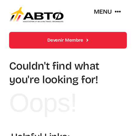
Skip
MENU
to
content
Over Abto
Devenir Membre
Op Reis Zonder Zorgen
Couldn't find what
Lidmaatschappen
you're looking for!
Oops!
Trends En Evoluties Van De Reissector
Nieuws