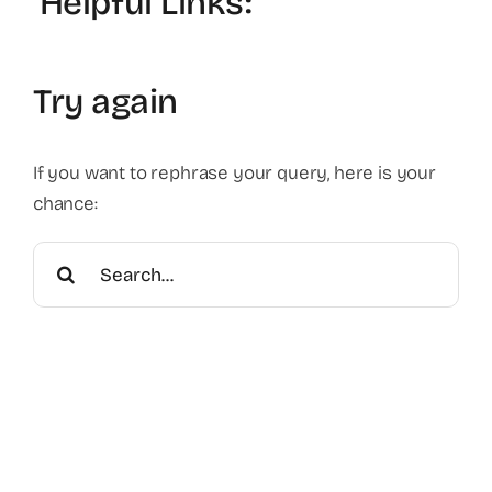
Helpful Links:
Contact
Faq
Try again
ABC Van De Toeristische Terminologie
If you want to rephrase your query, here is your
chance:
Français
Search
for:
Nederlands