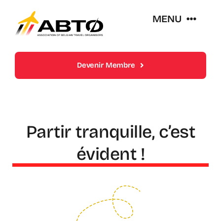
Skip
MENU
to
content
Over Abto
Devenir Membre
Op Reis Zonder Zorgen
Lidmaatschappen
Partir tranquille, c’est
évident !
Trends En Evoluties Van De Reissector
Nieuws