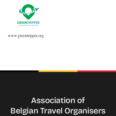
Contact
Faq
ABC Van De Toeristische Terminologie
www.greentripper.org
Français
Nederlands
Association of
Belgian Travel
Organisers