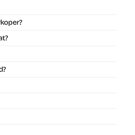
rkoper?
at?
d?