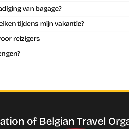
hadiging van bagage?
eiken tijdens mijn vakantie?
voor reizigers
engen?
ation of
Belgian Travel
Org