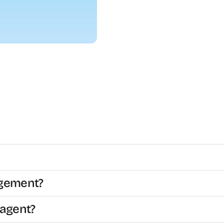
ngement?
sagent?