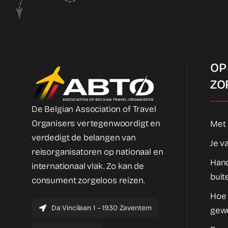
OP
ZO
De Belgian Association of Travel
Organisers vertegenwoordigt en
Met 
verdedigt de belangen van
Je v
reisorganisatoren op nationaal en
Hand
internationaal vlak. Zo kan de
buit
consument zorgeloos reizen.
Hoe
Da Vincilaan 1 – 1930 Zaventem
gew