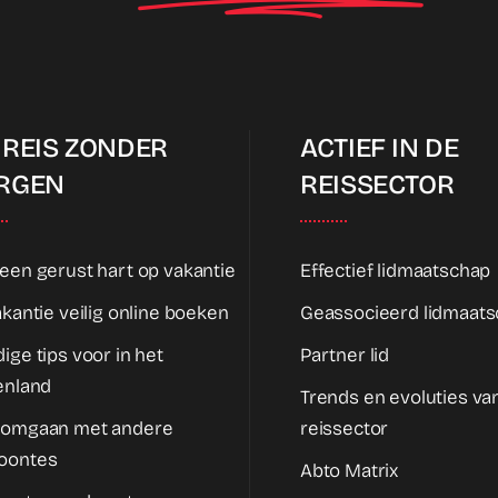
 REIS ZONDER
ACTIEF IN DE
RGEN
REISSECTOR
een gerust hart op vakantie
Effectief lidmaatschap
akantie veilig online boeken
Geassocieerd lidmaat
ige tips voor in het
Partner lid
enland
Trends en evoluties va
 omgaan met andere
reissector
oontes
Abto Matrix