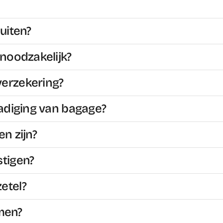
uiten?
 noodzakelijk?
verzekering?
hadiging van bagage?
n zijn?
stigen?
etel?
men?