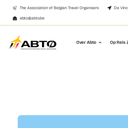
Skip
The Association of Belgian Travel Organisers
Da Vinc
to
abto@abto.be
content
Over Abto
Op Reis 