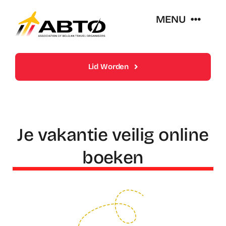
Skip
MENU
to
content
Over Abto
Lid Worden
Op Reis Zonder Zorgen
Lidmaatschappen
Je vakantie veilig online
boeken
Trends En Evoluties Van De Reissector
Nieuws