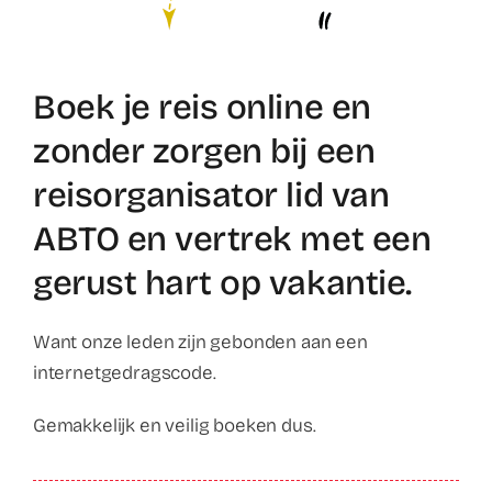
Contact
Faq
Boek je reis online en
zonder zorgen bij een
ABC Van De Toeristische Terminologie
reisorganisator lid van
Français
ABTO en vertrek met een
gerust hart op vakantie.
Nederlands
Want onze leden zijn gebonden aan een
internetgedragscode.
Gemakkelijk en veilig boeken dus.