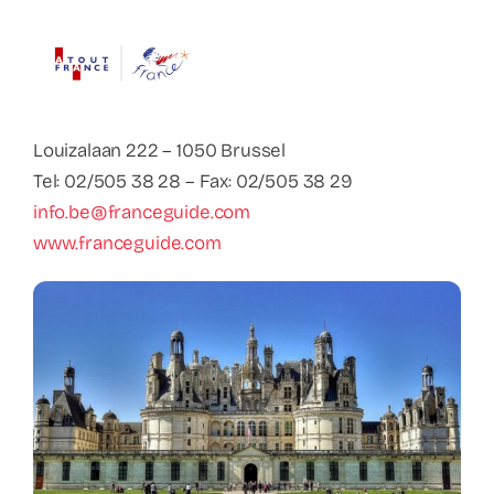
Contact
Faq
ABC Van De Toeristische Terminologie
Louizalaan 222 – 1050 Brussel
Tel: 02/505 38 28 – Fax: 02/505 38 29
info.be@franceguide.com
Français
www.franceguide.com
Nederlands