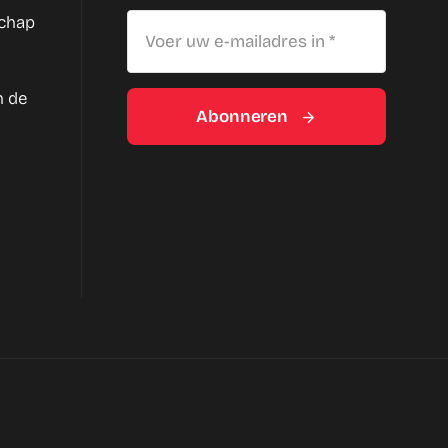
schap
n de
Abonneren