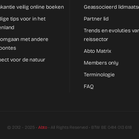
akantie veilig online boeken
Geassocieerd lidmaat
ige tips voor in het
Partner lid
enland
Trends en evoluties va
 omgaan met andere
reissector
oontes
Abto Matrix
ect voor de natuur
Members only
Terminologie
FAQ
© 2012 - 2025 •
Abto
• All Rights Reserved • BTW BE 0414 013 618