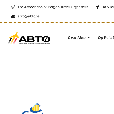
Skip
The Association of Belgian Travel Organisers
Da Vinc
to
abto@abto.be
content
Over Abto
Op Reis 