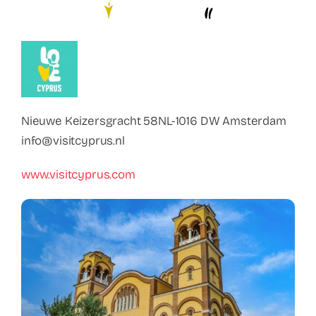
Contact
Faq
ABC Van De Toeristische Terminologie
Nieuwe Keizersgracht 58NL-1016 DW Amsterdam
Français
info@visitcyprus.nl
www.visitcyprus.com
Nederlands