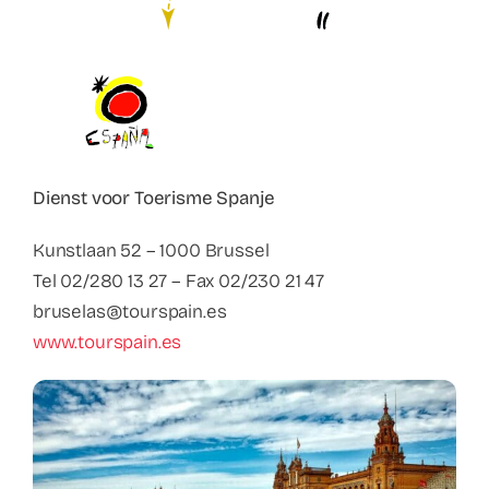
Contact
Faq
ABC Van De Toeristische Terminologie
Dienst voor Toerisme Spanje
Français
Kunstlaan 52 – 1000 Brussel
Tel 02/280 13 27 – Fax 02/230 21 47
Nederlands
bruselas@tourspain.es
www.tourspain.es