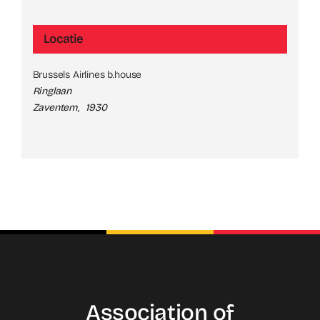
Locatie
Brussels Airlines b.house
Ringlaan
Zaventem
,
1930
Association of