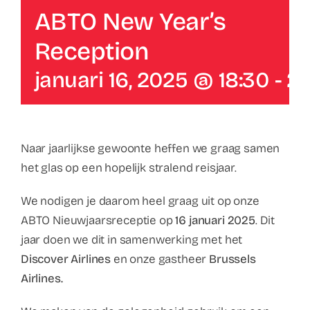
Contact
ABTO New Year’s
Reception
Faq
januari 16, 2025 @ 18:30
-
22
ABC Van De Toeristische Terminologie
Français
Naar jaarlijkse gewoonte heffen we graag samen
het glas op een hopelijk stralend reisjaar.
Nederlands
We nodigen je daarom heel graag uit op onze
ABTO Nieuwjaarsreceptie op
16 januari 2025
. Dit
jaar doen we dit in samenwerking met het
Discover Airlines
en onze gastheer
Brussels
Airlines.