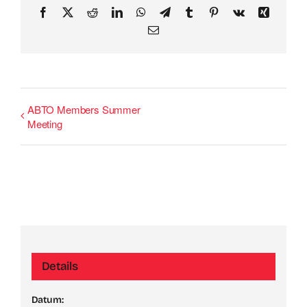
Facebook
X
Reddit
LinkedIn
WhatsApp
Telegram
Tumblr
Pinterest
Vk
Xing
Email
ABTO Members Summer
Meeting
Details
Datum: