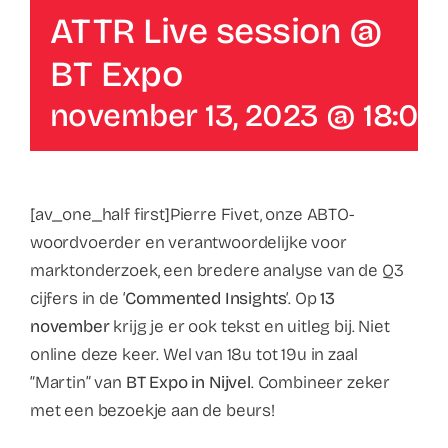
Contact
ATTR Live session @
BT Expo
Faq
november 13, 2023 @ 18:00
ABC Van De Toeristische Terminologie
Français
[av_one_half first]Pierre Fivet, onze ABTO-
woordvoerder en verantwoordelijke voor
Nederlands
marktonderzoek, een bredere analyse van de Q3
cijfers in de ‘
Commented Insights
‘. Op
13
november
krijg je er ook tekst en uitleg bij. Niet
online deze keer. Wel van 18u tot 19u in zaal
“Martin” van
BT Expo in Nijvel
. Combineer zeker
met een bezoekje aan de beurs!