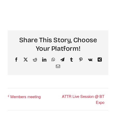
Share This Story, Choose
Your Platform!
Facebook
X
Reddit
LinkedIn
WhatsApp
Telegram
Tumblr
Pinterest
Vk
Xing
Email
ATTR Live Session @ BT
Members meeting
Expo