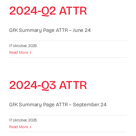
Contact
2024-Q2 ATTR
Faq
GfK Summary Page ATTR – June 24
ABC Van De Toeristische Terminologie
17 oktober, 2025
Read More
Français
Nederlands
2024-Q3 ATTR
GfK Summary Page ATTR – September 24
17 oktober, 2025
Read More