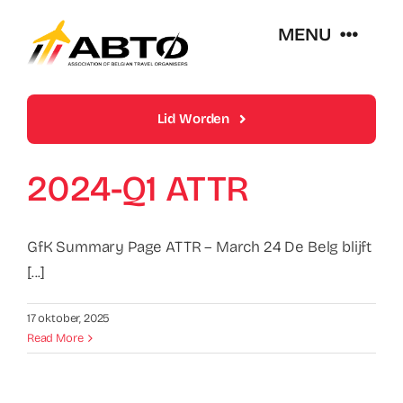
Skip
MENU
to
content
Over Abto
Lid Worden
Op Reis Zonder Zorgen
2024-Q1 ATTR
Lidmaatschappen
GfK Summary Page ATTR – March 24 De Belg blijft
[...]
Trends En Evoluties Van De Reissector
17 oktober, 2025
Read More
Nieuws