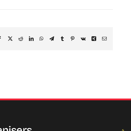
Facebook
X
Reddit
LinkedIn
WhatsApp
Telegram
Tumblr
Pinterest
Vk
Xing
Email
anisers