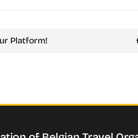
ur Platform!
ation of
Belgian Travel
Org