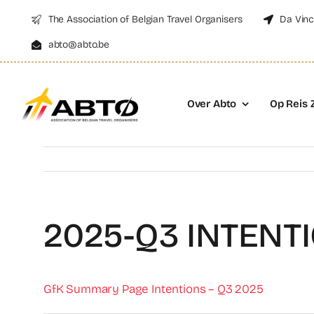
Skip
The Association of Belgian Travel Organisers
Da Vinc
to
abto@abto.be
content
Over Abto
Op Reis 
2025-Q3 INTENT
GfK Summary Page Intentions – Q3 2025