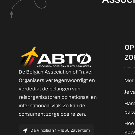
OP
ZO
De Belgian Association of Travel
Organisers vertegenwoordigt en
Met 
verdedigt de belangen van
Je v
reisorganisatoren op nationaal en
Hand
internationaal vlak. Zo kan de
buit
consument zorgeloos reizen.
Hoe
Da Vincilaan 1 – 1930 Zaventem
gew