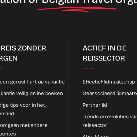
 REIS ZONDER
ACTIEF IN DE
RGEN
REISSECTOR
een gerust hart op vakantie
Effectief lidmaatschap
akantie veilig online boeken
Geassocieerd lidmaat
ige tips voor in het
Partner lid
enland
Trends en evoluties va
 omgaan met andere
reissector
oontes
Abto Matrix