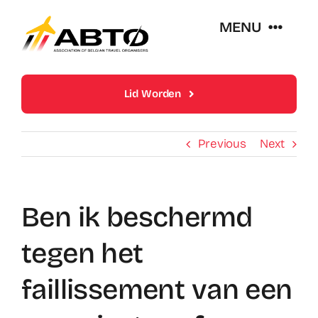
Skip
MENU
to
content
Over Abto
Lid Worden
Op Reis Zonder Zorgen
Previous
Next
Lidmaatschappen
Ben ik beschermd
Trends En Evoluties Van De Reissector
tegen het
Nieuws
faillissement van een