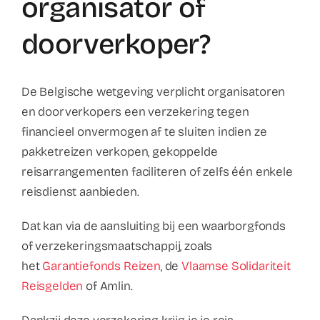
organisator of
Contact
doorverkoper?
Faq
De Belgische wetgeving verplicht organisatoren
ABC Van De Toeristische Terminologie
en doorverkopers een verzekering tegen
financieel onvermogen af te sluiten indien ze
Français
pakketreizen verkopen, gekoppelde
reisarrangementen faciliteren of zelfs één enkele
Nederlands
reisdienst aanbieden.
Dat kan via de aansluiting bij een waarborgfonds
of verzekeringsmaatschappij, zoals
het
Garantiefonds Reizen
, de
Vlaamse Solidariteit
Reisgelden
of Amlin.