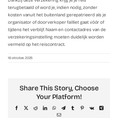
Dankzij deze verzekering krijg je je reis
terugbetaald of word je, indien nodig, zonder
kosten vanuit het buitenland gerepatrieerd als je
organisator of doorverkoper failliet gaat vóór of
tijdens het verblijf. Naam en contactadres van de
verzekeringsinstelling moeten duidelijk worden
vermeld op het reiscontract.
16 oktober, 2025
Share This Story, Choose
Your Platform!
Facebook
X
Reddit
LinkedIn
WhatsApp
Telegram
Tumblr
Pinterest
Vk
Xing
Email