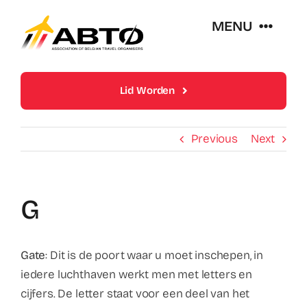
Skip
MENU
to
content
Over Abto
Lid Worden
Op Reis Zonder Zorgen
Previous
Next
Lidmaatschappen
G
Trends En Evoluties Van De Reissector
Gate
: Dit is de poort waar u moet inschepen, in
Nieuws
iedere luchthaven werkt men met letters en
cijfers. De letter staat voor een deel van het