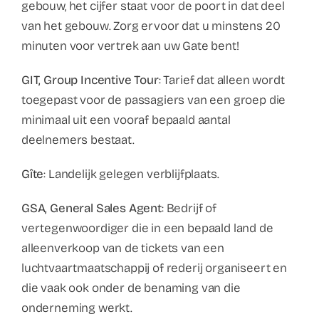
Contact
gebouw, het cijfer staat voor de poort in dat deel
van het gebouw. Zorg ervoor dat u minstens 20
minuten voor vertrek aan uw Gate bent!
Faq
GIT, Group Incentive Tour
: Tarief dat alleen wordt
ABC Van De Toeristische Terminologie
toegepast voor de passagiers van een groep die
minimaal uit een vooraf bepaald aantal
deelnemers bestaat.
Français
Gîte
: Landelijk gelegen verblijfplaats.
Nederlands
GSA, General Sales Agent
: Bedrijf of
vertegenwoordiger die in een bepaald land de
alleenverkoop van de tickets van een
luchtvaartmaatschappij of rederij organiseert en
die vaak ook onder de benaming van die
onderneming werkt.