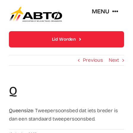
Skip
MENU
to
content
Over Abto
Lid Worden
Op Reis Zonder Zorgen
Previous
Next
Lidmaatschappen
Q
Trends En Evoluties Van De Reissector
Queensize
: Tweepersoonsbed dat iets breder is
Nieuws
dan een standaard tweepersoonsbed.