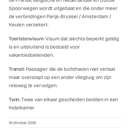
de Franse, Belgische en Nederlandse en Duitse
Contact
Spoorwegen wordt uitgebaat en die onder meer
de verbindingen Parijs-Brussel / Amsterdam /
Faq
Keulen verzekert.
Toeristenvisum
: Visum dat slechts beperkt geldig
ABC Van De Toeristische Terminologie
is en uitsluitend is bedoeld voor
vakantiedoeleinden.
Français
Transit
: Passagier die de luchthaven niet verlaat
maar overstapt op een ander vliegtuig om zijn
Nederlands
reisweg te vervolgen.
Twin
: Twee van elkaar gescheiden bedden in een
hotelkamer
16 oktober, 2025