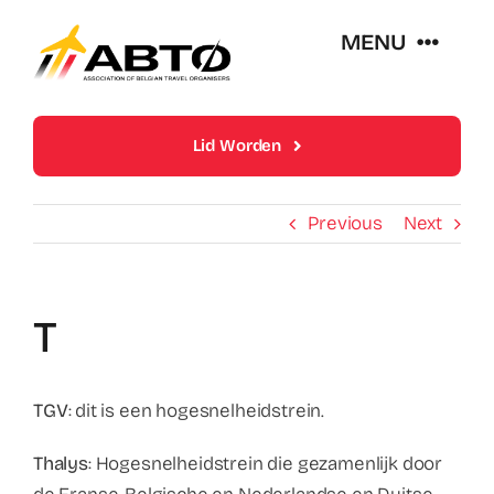
Skip
MENU
to
content
Over Abto
Lid Worden
Op Reis Zonder Zorgen
Previous
Next
Lidmaatschappen
T
Trends En Evoluties Van De Reissector
TGV
: dit is een hogesnelheidstrein.
Nieuws
Thalys
: Hogesnelheidstrein die gezamenlijk door