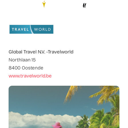
Contact
Faq
ABC Van De Toeristische Terminologie
Global Travel N.V. -Travelworld
Français
Northlaan 15
8400 Oostende
Nederlands
www.travelworld.be