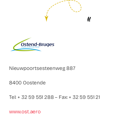
Contact
Faq
ABC Van De Toeristische Terminologie
Français
Nieuwpoortsesteenweg 887
Nederlands
8400 Oostende
Tel: + 32 59 551 288 – Fax: + 32 59 551 21
www.ost.aero