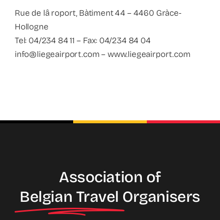
Contact
Rue de lâ roport, Bàtiment 44 – 4460 Gràce-
Hollogne
Faq
Tel: 04/234 84 11 – Fax: 04/234 84 04
info@liegeairport.com – www.liegeairport.com
ABC Van De Toeristische Terminologie
Français
Nederlands
Association of
Belgian Travel
Organisers