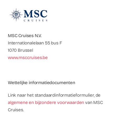
Contact
Faq
ABC Van De Toeristische Terminologie
MSC Cruises N.V.
Internationalelaan 55 bus F
1070 Brussel
Français
www.msccruises.be
Nederlands
ms
Wettelijke informatiedocumenten
Link naar het standaardinformatieformulier, de
algemene en bijzondere voorwaarden
van MSC
Cruises.