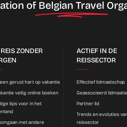
ation of
Belgian Travel
Org
 REIS ZONDER
ACTIEF IN DE
RGEN
REISSECTOR
een gerust hart op vakantie
Effectief lidmaatschap
akantie veilig online boeken
Geassocieerd lidmaat
ige tips voor in het
Partner lid
enland
Trends en evoluties va
 omgaan met andere
reissector