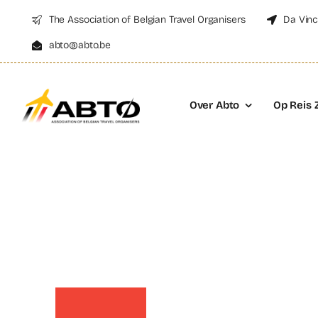
Skip
The Association of Belgian Travel Organisers
Da Vinc
to
abto@abto.be
content
Over Abto
Op Reis 