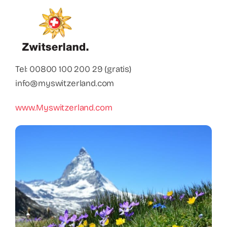
Contact
Faq
ABC Van De Toeristische Terminologie
Tel: 00800 100 200 29 (gratis)
info@myswitzerland.com
Français
www.Myswitzerland.com
Nederlands