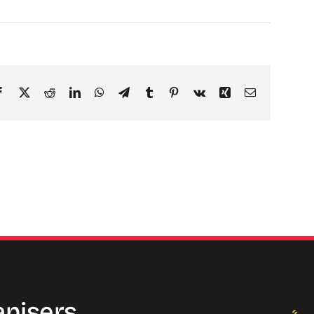
Facebook
X
Reddit
LinkedIn
WhatsApp
Telegram
Tumblr
Pinterest
Vk
Xing
Email
anisers