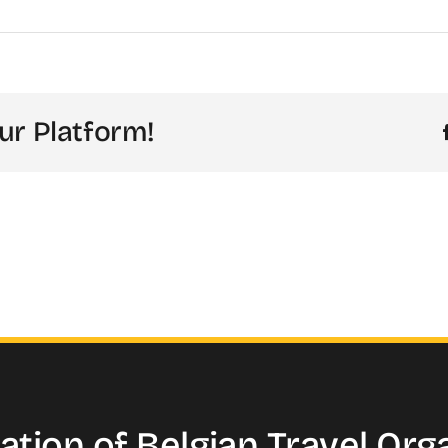
ur Platform!
ation of
Belgian Travel
Org