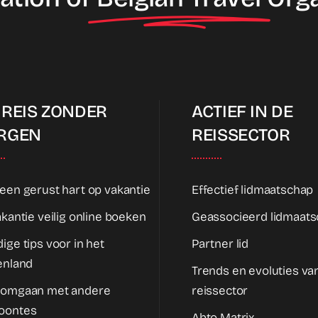
 REIS ZONDER
ACTIEF IN DE
RGEN
REISSECTOR
een gerust hart op vakantie
Effectief lidmaatschap
akantie veilig online boeken
Geassocieerd lidmaat
ige tips voor in het
Partner lid
enland
Trends en evoluties va
 omgaan met andere
reissector
oontes
Abto Matrix