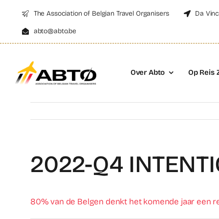
Skip
The Association of Belgian Travel Organisers
Da Vinc
to
abto@abto.be
content
Over Abto
Op Reis 
2022-Q4 INTENT
80% van de Belgen denkt het komende jaar een reis 