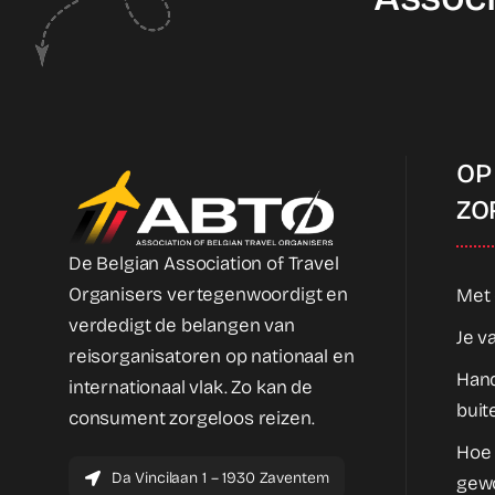
OP
ZO
De Belgian Association of Travel
Organisers vertegenwoordigt en
Met 
verdedigt de belangen van
Je v
reisorganisatoren op nationaal en
Hand
internationaal vlak. Zo kan de
buit
consument zorgeloos reizen.
Hoe
Da Vincilaan 1 – 1930 Zaventem
gew