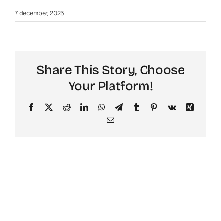
Contact
7 december, 2025
Faq
ABC Van De Toeristische Terminologie
Share This Story, Choose
Your Platform!
Français
Facebook
X
Reddit
LinkedIn
WhatsApp
Telegram
Tumblr
Pinterest
Vk
Xing
Email
Nederlands