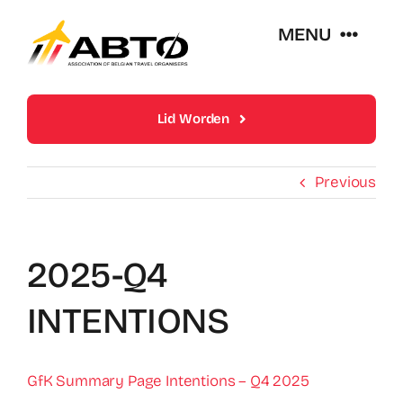
Skip
MENU
to
content
Over Abto
Lid Worden
Op Reis Zonder Zorgen
Previous
Lidmaatschappen
2025-Q4
Trends En Evoluties Van De Reissector
INTENTIONS
Nieuws
GfK Summary Page Intentions – Q4 2025