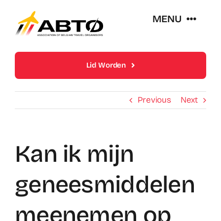
Skip
MENU
to
content
Over Abto
Lid Worden
Op Reis Zonder Zorgen
Previous
Next
Lidmaatschappen
Kan ik mijn
Trends En Evoluties V
geneesmiddelen
Nieuws
meenemen op