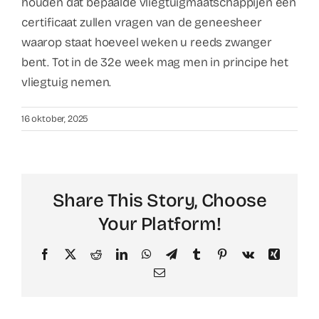
Contact
houden dat bepaalde vliegtuigmaatschappijen een
certificaat zullen vragen van de geneesheer
waarop staat hoeveel weken u reeds zwanger
Faq
bent. Tot in de 32e week mag men in principe het
vliegtuig nemen.
ABC Van De Toeristische Terminologie
16 oktober, 2025
Français
Nederlands
Share This Story, Choose
Your Platform!
Facebook
X
Reddit
LinkedIn
WhatsApp
Telegram
Tumblr
Pinterest
Vk
Xing
Email