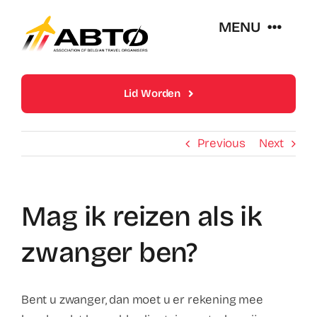
Skip
MENU
to
content
Over Abto
Lid Worden
Op Reis Zonder Zorgen
Previous
Next
Lidmaatschappen
Mag ik reizen als ik
Trends En Evoluties Van De Reissector
zwanger ben?
Nieuws
Bent u zwanger, dan moet u er rekening mee