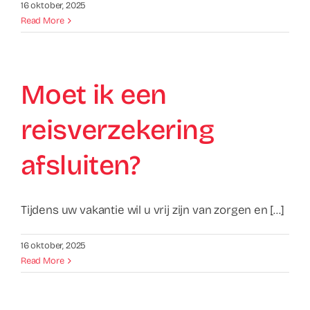
Contact
16 oktober, 2025
Read More
Faq
Moet ik een
ABC Van De Toeristische Terminologie
reisverzekering
Français
afsluiten?
Nederlands
Tijdens uw vakantie wil u vrij zijn van zorgen en [...]
16 oktober, 2025
Read More