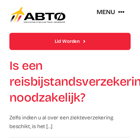
Skip
MENU
to
content
Over Abto
Lid Worden
Op Reis Zonder Zorgen
Is een
reisbijstandsverzekeri
Lidmaatschappen
noodzakelijk?
Trends En Evoluties Van De Reissector
Zelfs indien u al over een ziekteverzekering
Nieuws
beschikt, is het [...]