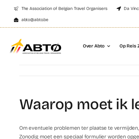
Skip
The Association of Belgian Travel Organisers
Da Vinc
to
abto@abto.be
content
Over Abto
Op Reis 
Waarop moet ik le
Om eventuele problemen ter plaatse te vermijden,
Zonodig moet een speciaal formulier worden opge