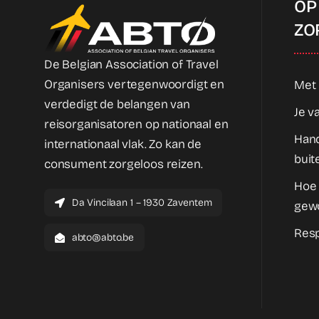
OP
ZO
De Belgian Association of Travel
Organisers vertegenwoordigt en
Met 
verdedigt de belangen van
Je v
reisorganisatoren op nationaal en
Hand
internationaal vlak. Zo kan de
buit
consument zorgeloos reizen.
Hoe
Da Vincilaan 1 – 1930 Zaventem
gew
Resp
abto@abto.be