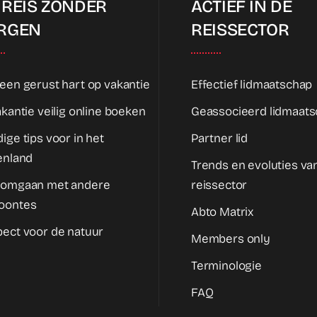
 REIS ZONDER
ACTIEF IN DE
RGEN
REISSECTOR
een gerust hart op vakantie
Effectief lidmaatschap
akantie veilig online boeken
Geassocieerd lidmaat
ige tips voor in het
Partner lid
enland
Trends en evoluties va
 omgaan met andere
reissector
oontes
Abto Matrix
ect voor de natuur
Members only
Terminologie
FAQ