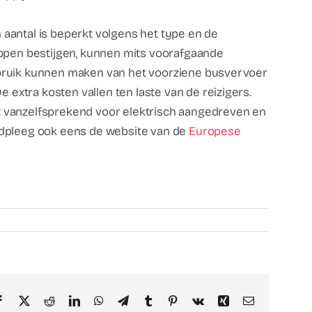
 aantal is beperkt volgens het type en de
rappen bestijgen, kunnen mits voorafgaande
gebruik kunnen maken van het voorziene busvervoer
extra kosten vallen ten laste van de reizigers.
iet vanzelfsprekend voor elektrisch aangedreven en
aadpleeg ook eens de website van de
Europese
Facebook
X
Reddit
LinkedIn
WhatsApp
Telegram
Tumblr
Pinterest
Vk
Xing
Email