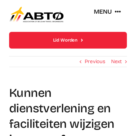
Skip
MENU
to
content
Over Abto
Lid Worden
Op Reis Zonder Zorgen
Previous
Next
Lidmaatschappen
Kunnen
Trends En Evoluties Van De Reissector
dienstverlening en
Nieuws
faciliteiten wijzigen