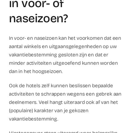
in voor- of
Contact
naseizoen?
Faq
In voor- en naseizoen kan het voorkomen dat een
ABC Van De Toeristische Terminologie
aantal winkels en uitgaansgelegenheden op uw
vakantiebestemming gesloten zijn en dat er
Français
minder activiteiten uitgeoefend kunnen worden
dan in het hoogseizoen.
Nederlands
Ook de hotels zelf kunnen beslissen bepaalde
activiteiten te schrappen wegens een gebrek aan
deelnemers. Veel hangt uiteraard ook af van het
(populaire) karakter van je gekozen
vakantiebestemming.