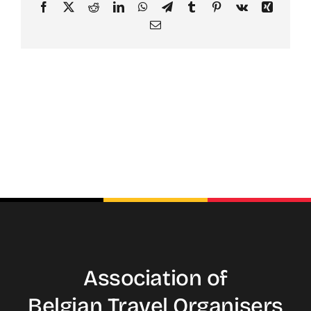
Facebook
X
Reddit
LinkedIn
WhatsApp
Telegram
Tumblr
Pinterest
Vk
Xing
Email
Association of
Belgian Travel
Organisers