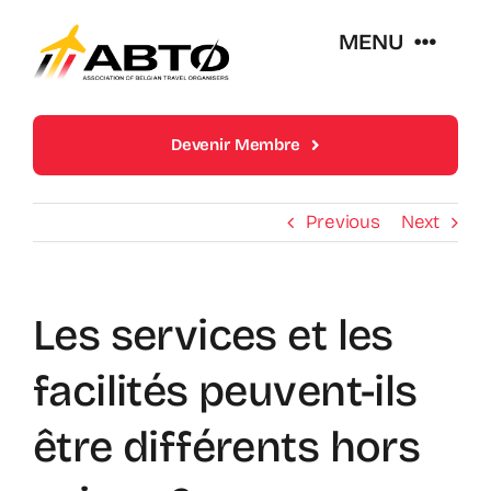
Skip
MENU
to
content
Over Abto
Devenir Membre
Op Reis Zonder Zorgen
Previous
Next
Lidmaatschappen
Les services et les
Trends En Evoluties Van De Reissector
facilités peuvent-ils
Nieuws
être différents hors