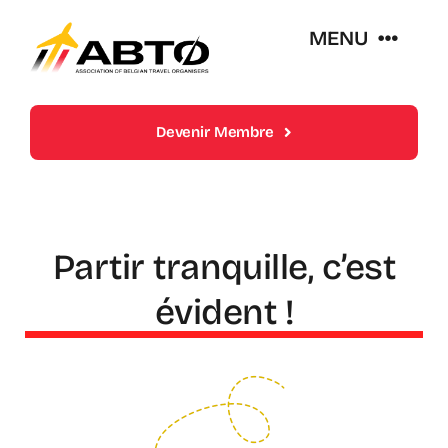
Skip
MENU
to
content
Over Abto
Devenir Membre
Op Reis Zonder Zorgen
Lidmaatschappen
Partir tranquille, c’est
évident !
Trends En Evoluties Van De Reissector
Nieuws