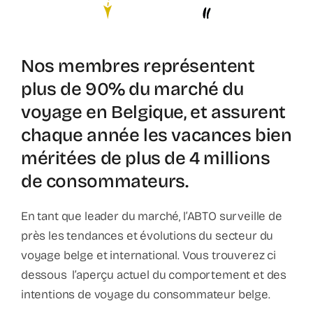
Contact
Faq
Nos membres représentent
plus de 90% du marché du
ABC Van De Toeristische Terminologie
voyage en Belgique, et assurent
chaque année les vacances bien
Français
méritées de plus de 4 millions
de consommateurs.
Nederlands
En tant que leader du marché, l’ABTO surveille de
près les tendances et évolutions du secteur du
voyage belge et international. Vous trouverez ci
dessous l’aperçu actuel du comportement et des
intentions de voyage du consommateur belge.