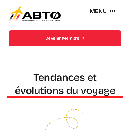
Skip
MENU
to
content
Over Abto
Devenir Membre
Op Reis Zonder Zorgen
Lidmaatschappen
Tendances et
évolutions du voyage
Trends En Evoluties Van De Reissector
Nieuws