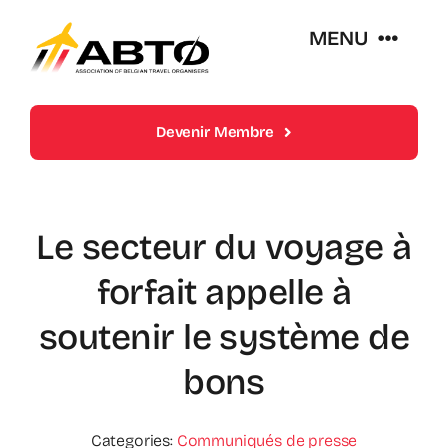
Skip
MENU
to
content
Over Abto
Devenir Membre
Op Reis Zonder Zorgen
Le secteur du voyage à
Lidmaatschappen
forfait appelle à
Trends En Evoluties Van De Reissector
soutenir le système de
bons
Nieuws
Categories:
Communiqués de presse