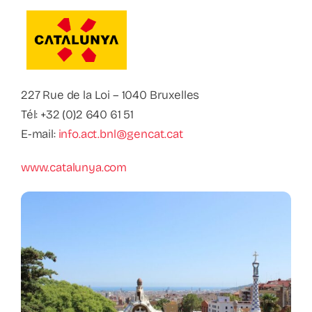
Contact
Faq
ABC Van De Toeristische Terminologie
227 Rue de la Loi – 1040 Bruxelles
Tél: +32 (0)2 640 61 51
E-mail:
info.act.bnl@gencat.cat
Français
www.catalunya.com
Nederlands