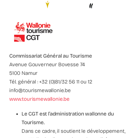
Contact
Faq
ABC Van De Toeristische Terminologie
Commissariat Général au Tourisme
Français
Avenue Gouverneur Bovesse 74
5100 Namur
Nederlands
Tél. général : +32 (0)81/32 56 11 ou 12
info@tourismewallonie.be
www.tourismewallonie.be
Le CGT est l’administration wallonne du
Tourisme.
Dans ce cadre, il soutient le développement,