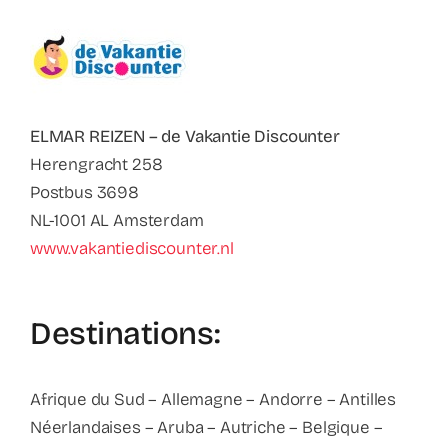
Contact
Faq
ABC Van De Toeristische Terminologie
ELMAR REIZEN – de Vakantie Discounter
Herengracht 258
Postbus 3698
Français
NL-1001 AL Amsterdam
www.vakantiediscounter.nl
Nederlands
Destinations:
Afrique du Sud – Allemagne – Andorre – Antilles
Néerlandaises – Aruba – Autriche – Belgique –