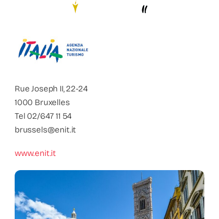
Contact
Faq
ABC Van De Toeristische Terminologie
Rue Joseph II, 22-24
Français
1000 Bruxelles
Tel 02/647 11 54
Nederlands
brussels@enit.it
www.enit.it