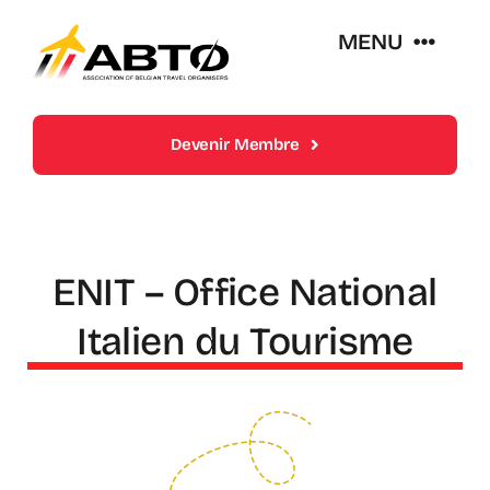
Skip
MENU
to
content
Over Abto
Devenir Membre
Op Reis Zonder Zorgen
Lidmaatschappen
ENIT – Office National
Italien du Tourisme
Trends En Evoluties Van De Reissector
Nieuws