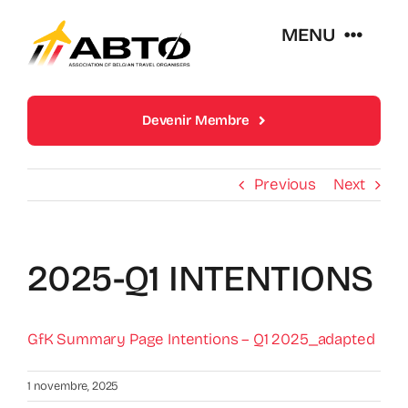
Skip
MENU
to
content
Over Abto
Devenir Membre
Op Reis Zonder Zorgen
Previous
Next
Lidmaatschappen
2025-Q1 INTENTIONS
Trends En Evoluties Van De Reissector
GfK Summary Page Intentions – Q1 2025_adapted
Nieuws
1 novembre, 2025