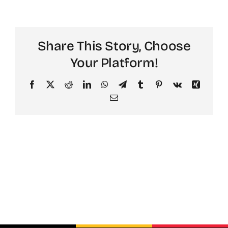
Contact
Faq
Share This Story, Choose
Your Platform!
ABC Van De Toeristische Terminologie
Facebook
X
Reddit
LinkedIn
WhatsApp
Telegram
Tumblr
Pinterest
Vk
Xing
Email
Français
Nederlands