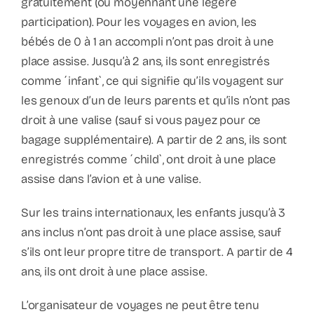
Contact
gratuitement (ou moyennant une légère
participation). Pour les voyages en avion, les
bébés de 0 à 1 an accompli n’ont pas droit à une
Faq
place assise. Jusqu’à 2 ans, ils sont enregistrés
comme ´infant`, ce qui signifie qu’ils voyagent sur
ABC Van De Toeristische Terminologie
les genoux d’un de leurs parents et qu’ils n’ont pas
droit à une valise (sauf si vous payez pour ce
Français
bagage supplémentaire). A partir de 2 ans, ils sont
enregistrés comme ´child`, ont droit à une place
assise dans l’avion et à une valise.
Nederlands
Sur les trains internationaux, les enfants jusqu’à 3
ans inclus n’ont pas droit à une place assise, sauf
s’ils ont leur propre titre de transport. A partir de 4
ans, ils ont droit à une place assise.
L’organisateur de voyages ne peut être tenu