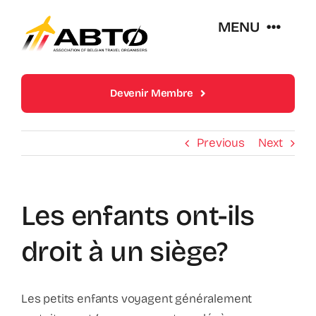
Skip
MENU
to
content
Over Abto
Devenir Membre
Op Reis Zonder Zorgen
Previous
Next
Lidmaatschappen
Les enfants ont-ils
Trends En Evoluties Van De Reissector
droit à un siège?
Nieuws
Les petits enfants voyagent généralement