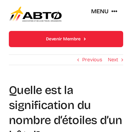
Skip
MENU
to
content
Over Abto
Devenir Membre
Op Reis Zonder Zorgen
Previous
Next
Lidmaatschappen
Quelle est la
Trends En Evoluties Van De Reissector
signification du
Nieuws
nombre d‘étoiles d’un