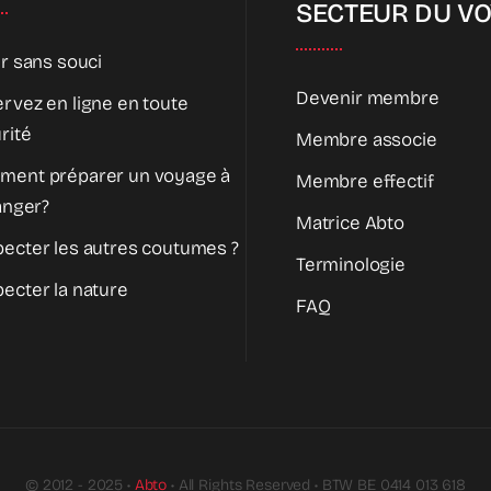
SECTEUR DU V
ir sans souci
Devenir membre
rvez en ligne en toute
rité
Membre associe
ment préparer un voyage à
Membre effectif
ranger?
Matrice Abto
ecter les autres coutumes ?
Terminologie
ecter la nature
FAQ
© 2012 - 2025 •
Abto
• All Rights Reserved • BTW BE 0414 013 618