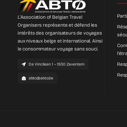
Part
L’Association of Belgian Travel
Organisers représente et défend les
Rése
intérêts des organisateurs de voyages
sécu
aux niveaux belge et international. Ainsi
Com
le consommateur voyage sans souci.
l’ét
Resp
Da Vincilaan 1 – 1930 Zaventem
Resp
abto@abto.be