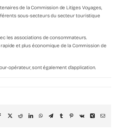
rtenaires de la Commission de Litiges Voyages,
fférents sous-secteurs du secteur touristique
 avec les associations de consommateurs.
us rapide et plus économique de la Commission de
our-opérateur, sont également d’application.
Facebook
X
Reddit
LinkedIn
WhatsApp
Telegram
Tumblr
Pinterest
Vk
Xing
Email