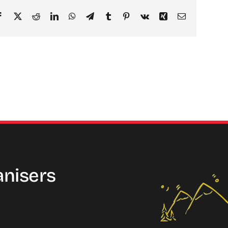
Facebook
X
Reddit
LinkedIn
WhatsApp
Telegram
Tumblr
Pinterest
Vk
Xing
Email
anisers