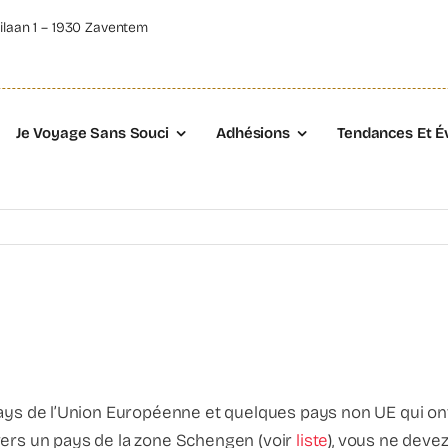
ilaan 1 – 1930 Zaventem
Je Voyage Sans Souci
Adhésions
Tendances Et É
pays de l’Union Européenne et quelques pays non UE qui ont r
vers un pays de la zone Schengen (voir
liste
), vous ne deve