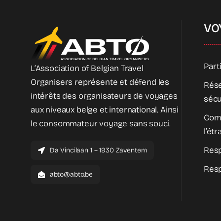
VO
Part
L’Association of Belgian Travel
Organisers représente et défend les
Rése
intérêts des organisateurs de voyages
sécu
aux niveaux belge et international. Ainsi
Com
le consommateur voyage sans souci.
l’ét
Resp
Da Vincilaan 1 – 1930 Zaventem
Resp
abto@abto.be