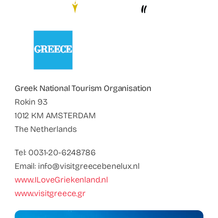
Contact
Faq
ABC Van De Toeristische Terminologie
Greek National Tourism Organisation
Français
Rokin 93
1012 KM AMSTERDAM
Nederlands
The Netherlands
Tel: 0031-20-6248786
Email: info@visitgreecebenelux.nl
www.ILoveGriekenland.nl
www.visitgreece.gr