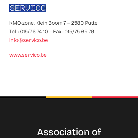
Contact
Faq
KMO-zone, Klein Boom 7 – 2580 Putte
Tel. : 015/76 74 10 – Fax : 015/75 65 76
info@servico.be
ABC Van De Toeristische Terminologie
www.servico.be
Français
Nederlands
Association of