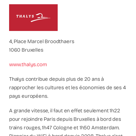
Contact
Faq
ABC Van De Toeristische Terminologie
4, Place Marcel Broodthaers
1060 Bruxelles
Français
www.thalys.com
Thalys contribue depuis plus de 20 ans à
Nederlands
rapprocher les cultures et les économies de ses 4
pays européens.
A grande vitesse, il faut en effet seulement 1h22
pour rejoindre Paris depuis Bruxelles à bord des
trains rouges, 1h47 Cologne et 1h50 Amsterdam.