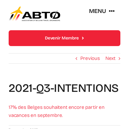
Skip
MENU
to
content
Over Abto
Devenir Membre
Op Reis Zonder Zorgen
Previous
Next
Lidmaatschappen
2021-Q3-INTENTIONS
Trends En Evoluties Van De Reissector
17% des Belges souhaitent encore partir en
Nieuws
vacances en septembre.