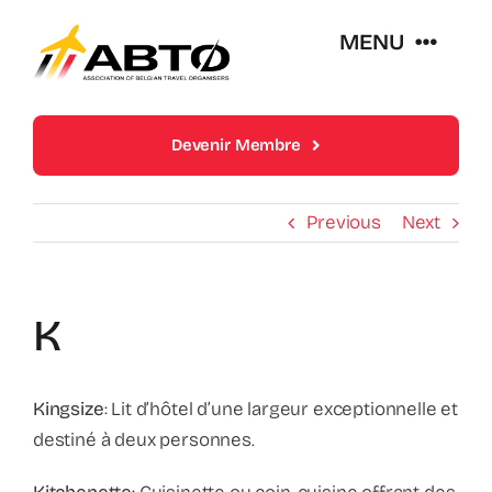
Skip
MENU
to
content
Over Abto
Devenir Membre
Op Reis Zonder Zorgen
Previous
Next
Lidmaatschappen
K
Trends En Evoluties Van De Reissector
Kingsize
: Lit d’hôtel d’une largeur exceptionnelle et
Nieuws
destiné à deux personnes.