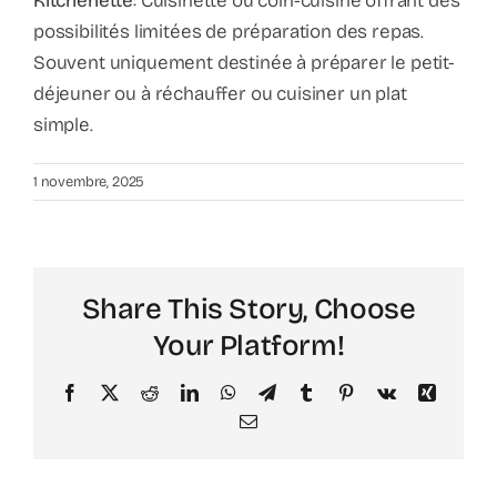
Kitchenette
: Cuisinette ou coin-cuisine offrant des
Contact
possibilités limitées de préparation des repas.
Souvent uniquement destinée à préparer le petit-
Faq
déjeuner ou à réchauffer ou cuisiner un plat
simple.
ABC Van De Toeristische Terminologie
1 novembre, 2025
Français
Nederlands
Share This Story, Choose
Your Platform!
Facebook
X
Reddit
LinkedIn
WhatsApp
Telegram
Tumblr
Pinterest
Vk
Xing
Email