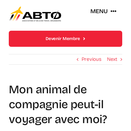
Skip
MENU
to
content
Over Abto
Devenir Membre
Op Reis Zonder Zorgen
Previous
Next
Lidmaatschappen
Mon animal de
Trends En Evoluties Van De Reissector
compagnie peut-il
Nieuws
voyager avec moi?