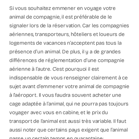
Contact
Si vous souhaitez emmener en voyage votre
animal de compagnie, il est préférable de le
Faq
signaler lors de la réservation. Car les compagnies
aériennes, transporteurs, hôteliers et loueurs de
ABC Van De Toeristische Terminologie
logements de vacances n’acceptent pas tous la
présence d’un animal. De plus, il y a de grandes
différences de réglementation d’une compagnie
Français
aérienne à l’autre. C’est pourquoi il est
indispensable de vous renseigner clairement à ce
Nederlands
sujet avant d’emmener votre animal de compagnie
à l’aéroport. Il vous faudra souvent acheter une
cage adaptée à l’animal, qui ne pourra pas toujours
voyager avec vous en cabine, et le prix du
transport de l’animal est aussi très variable. Il faut
aussi noter que certains pays exigent que l’animal
passe un certain temps en quarantaine;