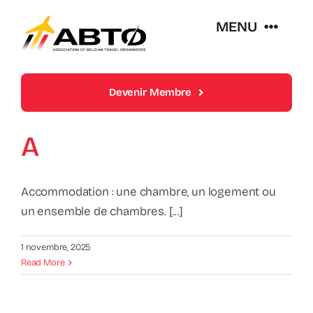
Skip
MENU
to
content
Over Abto
Devenir Membre
Op Reis Zonder Zorgen
A
Lidmaatschappen
Accommodation : une chambre, un logement ou
un ensemble de chambres. [...]
Trends En Evoluties Van De Reissector
1 novembre, 2025
Read More
Nieuws