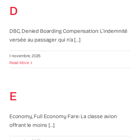
Contact
D
Faq
DBC, Denied Boarding Compensation: L’indemnité
versée au passager qui n’a [...]
ABC Van De Toeristische Terminologie
1 novembre, 2025
Français
Read More
Nederlands
E
Economy, Full Economy Fare: La classe avion
offrant le moins [...]